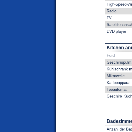
High-Speed-Wir
Radio
TV
Satellitenansc
DVD player
Kitchen an
Herd
Geschirrspülm
Kühlschrank mi
Mikrowelle
Kaffeeapparat
Teeautomat
Geschirr/ Küc
Badezimmer
Anzahl der Ba