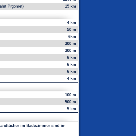
ahrt Prgomet)
15 km
4 km
50 m
6km
300 m
300 m
6 km
6 km
6 km
4 km
100 m
500 m
5 km
 Handtücher im Badezimmer sind im