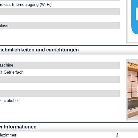
eless Internetzugang (Wi-Fi)
hluss
nehmlichkeiten und einrichtungen
aschine
t Gefrierfach
henzubehör
 Informationen
dezimmer:
2