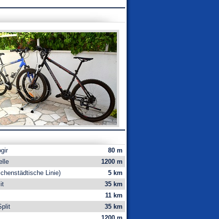
gir
80 m
elle
1200 m
henstädtische Linie)
5 km
it
35 km
11 km
plit
35 km
1200 m