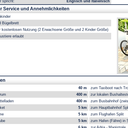
 spricht:
Englisch und Italienisch
er Service und Annehmlichkeiten
nkinder
 Bügelbrett
ur kostenlosen Nutzung (2 Erwachsene Größe und 2 Kinder Größe)
ustiere erlaubt
gen
40 m
zum Taxiboot nach Tro
trum
400 m
zur lokalen Bushaltest
telladen
400 m
zum Busbahnhof (zwisc
ket
5 km
zum Hauptbahnhof Spl
me
5 km
zum Flughafen Split
ube
5 km
zum Hafen (Fähre) in S
6 km
zur Adria - Magistrale