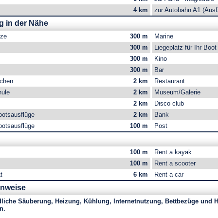
4 km
zur Autobahn A1 (Ausf
g in der Nähe
tze
300 m
Marine
300 m
Liegeplatz für Ihr Boot
300 m
Kino
300 m
Bar
uchen
2 km
Restaurant
hule
2 km
Museum/Galerie
2 km
Disco club
ootsausflüge
2 km
Bank
ootsausflüge
100 m
Post
g
100 m
Rent a kayak
100 m
Rent a scooter
t
6 km
Rent a car
inweise
dliche Säuberung, Heizung, Kühlung, Internetnutzung, Bettbezüge und
n.