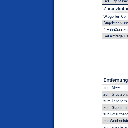
Der Eigentümer
Zusätzlich
Wiege für Klei
Bügeleisen und
4 Fahrräder z
Bei Anfrage Ha
Entfernun
zum Meer
zum Stadtzen
zum Lebensmit
zum Supermar
zur Notaufnah
zur Wechselst
zur Tankstelle