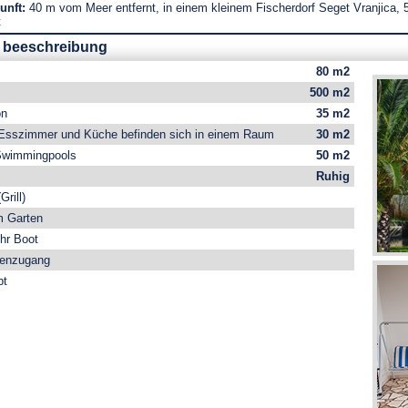
kunft:
40 m vom Meer entfernt, in einem kleinem Fischerdorf Seget Vranjica,
t
 beeschreibung
80 m2
500 m2
on
35 m2
sszimmer und Küche befinden sich in einem Raum
30 m2
Swimmingpools
50 m2
Ruhig
rill)
m Garten
Ihr Boot
tenzugang
bt