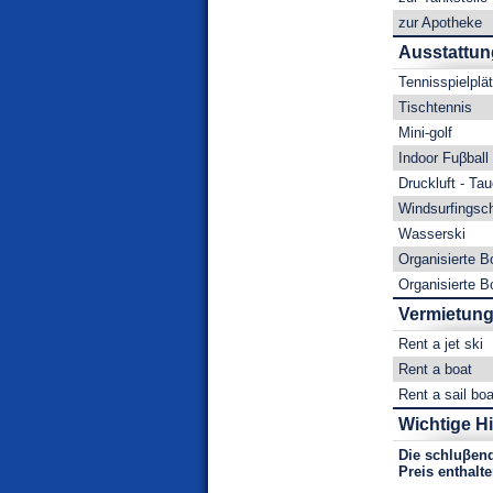
zur Apotheke
Ausstattun
Tennisspielplä
Tischtennis
Mini-golf
Indoor Fuβball
Druckluft - Ta
Windsurfingsc
Wasserski
Organisierte B
Organisierte B
Vermietun
Rent a jet ski
Rent a boat
Rent a sail boa
Wichtige H
Die schluβen
Preis enthalte