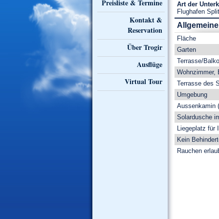
Preisliste & Termine
Art der Unter
Flughafen Spli
Kontakt &
Allgemeine
Reservation
Fläche
Über Trogir
Garten
Terrasse/Balk
Ausflüge
Wohnzimmer, E
Virtual Tour
Terrasse des 
Umgebung
Aussenkamin (G
Solardusche i
Liegeplatz für 
Kein Behinder
Rauchen erlau