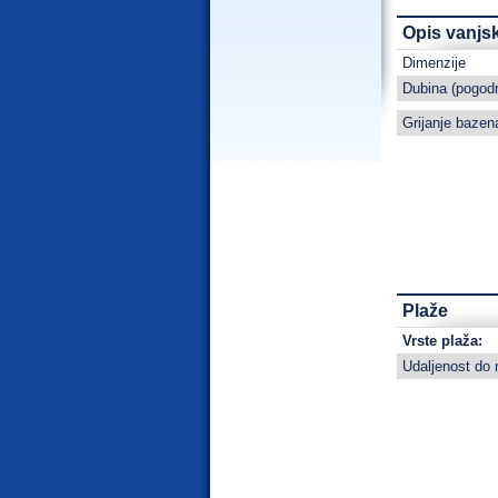
Opis vanjs
Dimenzije
Dubina
(pogodn
Grijanje bazen
Plaže
Vrste plaža:
Udaljenost do 