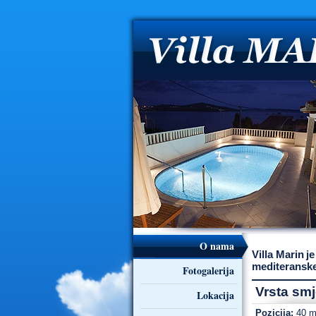
O nama
Villa Marin
j
mediteranske
Fotogalerija
Vrsta smj
Lokacija
Pozicija:
40 m