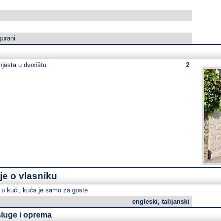
gurani
mjesta u dvorištu :
2
je o vlasniku
i u kući, kuća je samo za goste
engleski, talijanski
luge i oprema