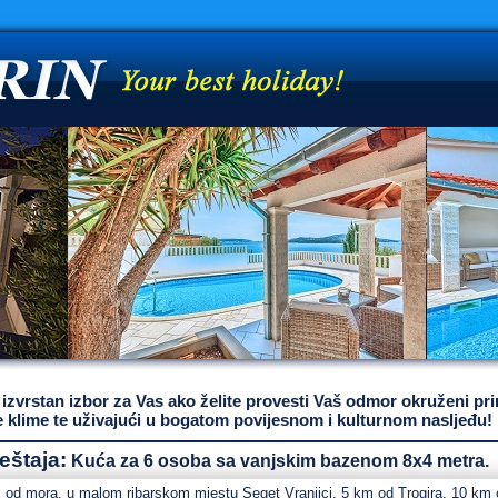
e izvrstan izbor za Vas ako želite provesti Vaš odmor okruženi p
 klime te uživajući u bogatom povijesnom i kulturnom nasljeđu!
eštaja:
Kuća za 6 osoba sa vanjskim bazenom 8x4 metra.
 od mora, u malom ribarskom mjestu Seget Vranjici, 5 km od Trogira, 10 km o