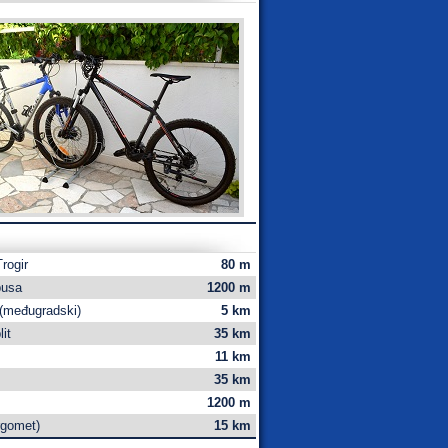
Trogir
80 m
busa
1200 m
(međugradski)
5 km
it
35 km
11 km
35 km
1200 m
rgomet)
15 km