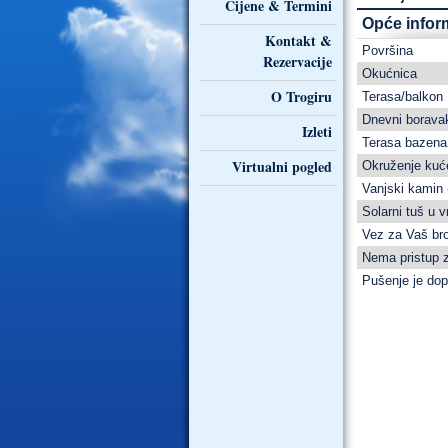
Cijene & Termini
Opće infor
Kontakt &
Površina
Rezervacije
Okućnica
O Trogiru
Terasa/balkon
Dnevni boravak,
Izleti
Terasa bazena
Virtualni pogled
Okruženje kuć
Vanjski kamin (
Solarni tuš u v
Vez za Vaš br
Nema pristup z
Pušenje je do