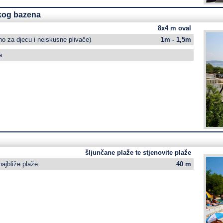
kog bazena
8x4 m oval
o za djecu i neiskusne plivače)
1m - 1,5m
a
šljunčane plaže te stjenovite plaže
najbliže plaže
40 m