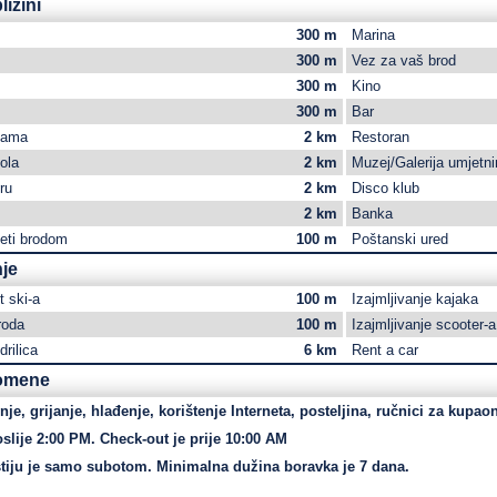
lizini
300 m
Marina
300 m
Vez za vaš brod
300 m
Kino
300 m
Bar
cama
2 km
Restoran
ola
2 km
Muzej/Galerija umjetn
ru
2 km
Disco klub
2 km
Banka
leti brodom
100 m
Poštanski ured
nje
t ski-a
100 m
Izajmljivanje kajaka
roda
100 m
Izajmljivanje scooter-a
drilica
6 km
Rent a car
omene
je, grijanje, hlađenje, korištenje Interneta, posteljina, ručnici za kupao
oslije 2:00 PM. Check-out je prije 10:00 AM
iju je samo subotom. Minimalna dužina boravka je 7 dana.