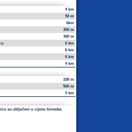
4 km
50 m
6km
300 m
300 m
ina
6 km
6 km
6 km
4 km
100 m
500 m
5 km
nicu su uključeni u cijenu boravka.