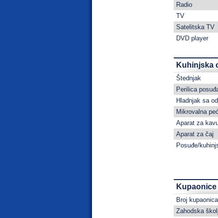
Radio
TV
Satelitska TV
DVD player
Kuhinjska
Štednjak
Perilica posuđ
Hladnjak sa o
Mikrovalna pe
Aparat za kav
Aparat za čaj
Posuđe/kuhinjs
Kupaonice
Broj kupaonica
Zahodska škol