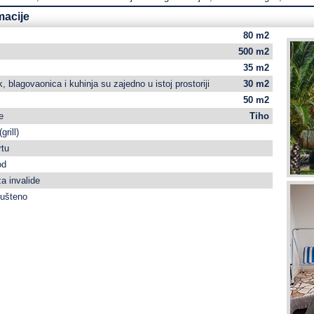
macije
80 m2
500 m2
35 m2
 blagovaonica i kuhinja su zajedno u istoj prostoriji
30 m2
50 m2
e
Tiho
grill)
rtu
od
a invalide
pušteno