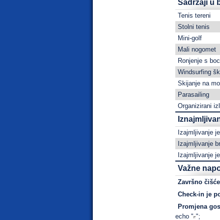
Sadržaji u b
Tenis tereni
Stolni tenis
Mini-golf
Mali nogomet
Ronjenje s bo
Windsurfing šk
Skijanje na mo
Parasailing
Organizirani iz
Iznajmljiva
Izajmljivanje je
Izajmljivanje b
Izajmljivanje je
Važne nap
Završno čišćen
Check-in je p
Promjena gost
echo "
";