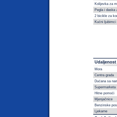
Kolijevka za m
Pegla i daska 
2 bicikle za k
Kućni ljubimci 
Udaljenost
Mora
Centra grada
Dućana sa na
Supermarketa 
Hitne pomoći
Mjenjačnice
Benzinske pos
Ljekarne