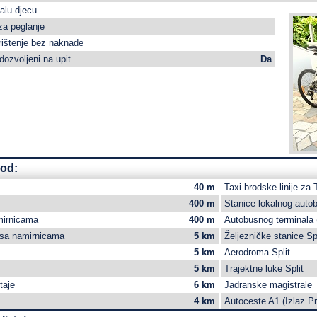
alu djecu
za peglanje
orištenje bez naknade
dozvoljeni na upit
Da
 od:
40 m
Taxi brodske linije za 
400 m
Stanice lokalnog auto
mirnicama
400 m
Autobusnog terminala 
sa namirnicama
5 km
Željezničke stanice Spl
5 km
Aerodroma Split
5 km
Trajektne luke Split
taje
6 km
Jadranske magistrale
4 km
Autoceste A1 (Izlaz P