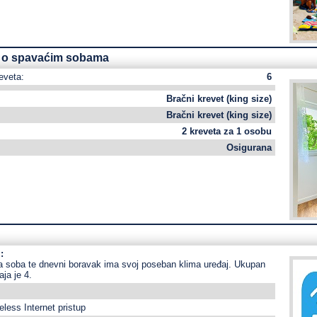
e o spavaćim sobama
eveta:
6
Bračni krevet (king size)
Bračni krevet (king size)
2 kreveta za 1 osobu
Osigurana
:
 soba te dnevni boravak ima svoj poseban klima uređaj. Ukupan
aja je 4.
eless Internet pristup