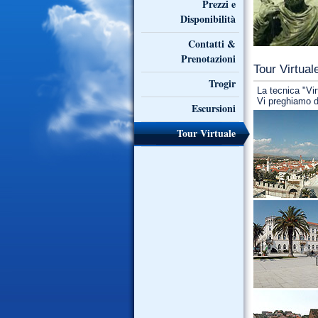
Prezzi e
Disponibilità
Contatti &
Prenotazioni
Tour Virtual
Trogir
La tecnica "Virt
Vi preghiamo d
Escursioni
Tour Virtuale